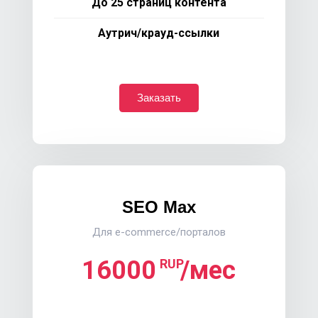
До 25 страниц контента
Аутрич/крауд-ссылки
Заказать
SEO Max
Для e-commerce/порталов
16000
/мес
RUP